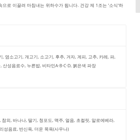
으로 이끌려 마침내는 위하수가 됩니다. 건강 제 1조는 '소식'하
, 염소고기, 개고기, 소고기, 후추, 겨자, 계피, 고추, 카레, 파,
꿀, 산성음료수, 누른밥, 비타민A·B·C·D, 붉은색 파장
, 참외, 바나나, 딸기, 청포도, 맥주, 얼음, 초컬릿, 알로에베라,
칼리성음료, 반신욕, 더운 목욕(사우나)