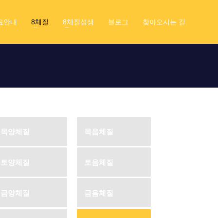
료안내
8체질
8체질섭생
블로그
찾아오시는 길
목양체질
목음체질
토양체질
토음체질
금양체질
금음체질