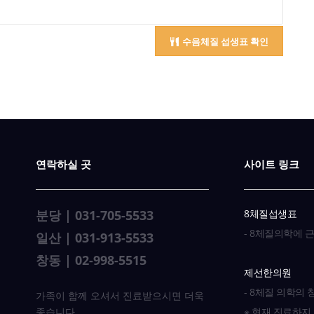
수음체질 섭생표 확인
연락하실 곳
사이트 링크
분당 | 031-705-5533
8체질섭생표
- 8체질의학에 
일산 | 031-913-5533
창동 | 02-998-5515
제선한의원
- 8체질 의학의
가족이 함께 오셔서 진료받으시면 더욱
좋습니다.
※ 현재 진료하지