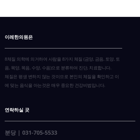
식물성단백질
메주콩
XX
식물성단백질
완두콩/강남콩
Δ
식물성단백질
팥
Δ
이레한의원은
식물성단백질
청국장
XX
8체질 의학에 의거하여 사람을 8가지 체질 (금양, 금음, 토양, 토
식물성단백질
땅콩/아몬드/캐슈/일반
XX
음, 목양, 목음, 수양, 수음)으로 분류하여 진단, 치료합니다.
체질은 평생 변하지 않는 것이므로 본인의 체질을 확인하고 이
Nuts
에 맞는 음식을 아는것은 매우 중요한 건강비법입니다.
식물성단백질
은행/호두/밤/잣
XX
식물성단백질
도토리
XX
연락하실 곳
식물성단백질
두부
Δ
분당 | 031-705-5533
식물성단백질
잠두(Fava Beans)
Δ