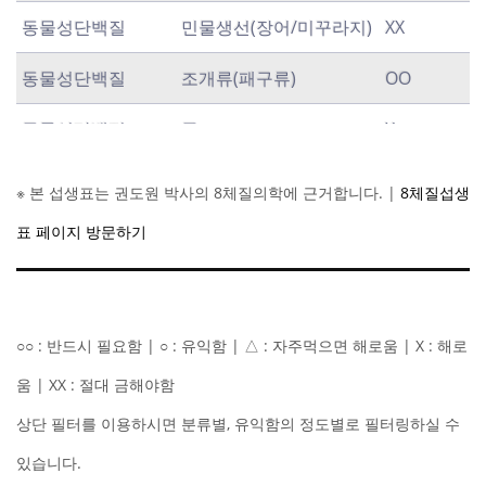
동물성단백질
민물생선(장어/미꾸라지)
XX
동물성단백질
조개류(패구류)
OO
동물성단백질
굴
X
동물성단백질
새우/게/크랩(갑각류)
Δ
※ 본 섭생표는 권도원 박사의 8체질의학에 근거합니다. |
8체질섭생
동물성단백질
흰살 생선(명태/가자미/
OO
표 페이지 방문하기
갈치/광어/대구/병어)
동물성단백질
붉은살 생선(연어/고등
O
○○ : 반드시 필요함 | ○ : 유익함 | △ : 자주먹으면 해로움 | X : 해로
어/참치/멸치/꽁치)
움 | XX : 절대 금해야함
동물성단백질
복어
O
상단 필터를 이용하시면 분류별, 유익함의 정도별로 필터링하실 수
식물성단백질
콩
XX
있습니다.