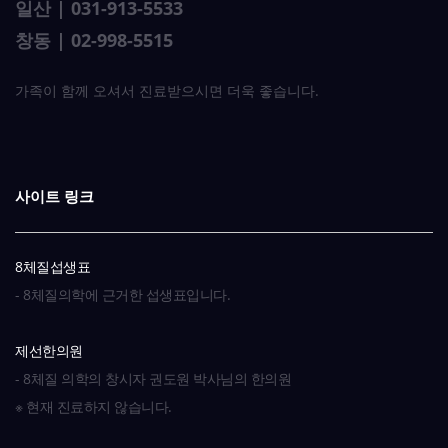
일산 | 031-913-5533
식물성단백질
병아리콩(Chickpeas)
X
창동 | 02-998-5515
탄수화물(곡류)
쌀(백미)
OO
가족이 함께 오셔서 진료받으시면 더욱 좋습니다.
탄수화물(곡류)
현미
X
탄수화물(곡류)
찹쌀
Δ
사이트 링크
탄수화물(곡류)
보리
Δ
8체질섭생표
탄수화물(곡류)
메밀
OO
- 8체질의학에 근거한 섭생표입니다.
탄수화물(곡류)
수수
X
제선한의원
탄수화물(곡류)
메조
O
- 8체질 의학의 창시자 권도원 박사님의 한의원
※ 현재 진료하지 않습니다.
탄수화물(곡류)
녹두
O