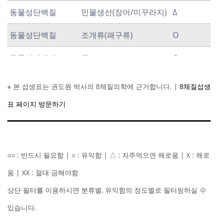
동물성단백질
민물생선(장어/미꾸라지)
Δ
동물성단백질
조개류(패구류)
O
동물성단백질
굴
O
동물성단백질
새우/게/크랩(갑각류)
O
※ 본 섭생표는 권도원 박사의 8체질의학에 근거합니다. |
8체질섭생
동물성단백질
흰살 생선(명태/가자미/
O
표 페이지 방문하기
갈치/광어/대구/병어)
동물성단백질
붉은살 생선(연어/고등
Δ
○○ : 반드시 필요함 | ○ : 유익함 | △ : 자주먹으면 해로움 | X : 해로
어/참치/멸치/꽁치)
움 | XX : 절대 금해야함
동물성단백질
복어
OO
상단 필터를 이용하시면 분류별, 유익함의 정도별로 필터링하실 수
식물성단백질
콩
Δ
있습니다.