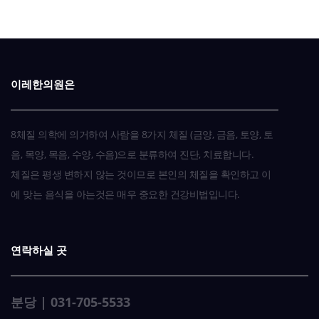
식물성단백질
메주콩
Δ
식물성단백질
완두콩/강남콩
O
식물성단백질
팥
O
이레한의원은
식물성단백질
청국장
Δ
8체질 의학에 의거하여 사람을 8가지 체질 (금양, 금음, 토양, 토
식물성단백질
땅콩/아몬드/캐슈/일반
O
음, 목양, 목음, 수양, 수음)으로 분류하여 진단, 치료합니다.
체질은 평생 변하지 않는 것이므로 본인의 체질을 확인하고 이
Nuts
에 맞는 음식을 아는것은 매우 중요한 건강비법입니다.
식물성단백질
은행/호두/밤/잣
XX
식물성단백질
도토리
X
연락하실 곳
식물성단백질
두부
O
분당 | 031-705-5533
식물성단백질
잠두(Fava Beans)
O