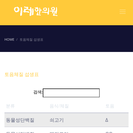
HOME
토음체질 섭생표
토음체질 섭생표
검색:
분류
음식/체질
토음
분류
음식/체질
토음
동물성단백질
쇠고기
Δ