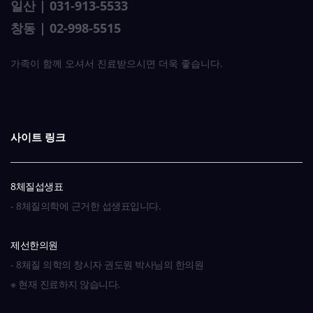
일산 | 031-913-5533
식물성단백질
병아리콩(Chickpeas)
Δ
창동 | 02-998-5515
탄수화물(곡류)
쌀(백미)
O
가족이 함께 오셔서 진료받으시면 더욱 좋습니다.
탄수화물(곡류)
현미
XX
탄수화물(곡류)
찹쌀
XX
사이트 링크
탄수화물(곡류)
보리
O
8체질섭생표
탄수화물(곡류)
메밀
O
- 8체질의학에 근거한 섭생표입니다.
탄수화물(곡류)
수수
Δ
제선한의원
탄수화물(곡류)
메조
O
- 8체질 의학의 창시자 권도원 박사님의 한의원
※ 현재 진료하지 않습니다.
탄수화물(곡류)
녹두
O