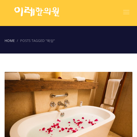
HOME
POSTS TAGGED "목양"