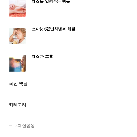
체질을 알려주는 병들
소아(小兒)난치병과 체질
체질과 호흡
최신 댓글
카테고리
8체질섭생