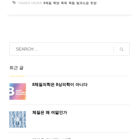
TAGGED UNDER:
8체질
,
목양
,
목욕
,
목음
,
빛과소금
,
토양
최근 글
8체질의학은 8상의학이 아니다
체질은 왜 여덟인가