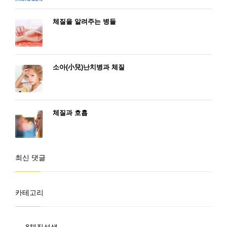
체질을 알려주는 병들
소아(小兒)난치병과 체질
체질과 호흡
최신 댓글
카테고리
8체질섭생