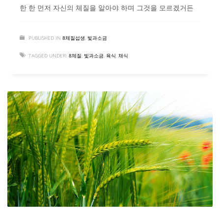
한 한 먼저 자신의 체질을 알아야 하며 그것을 모르겠거든
PUBLISHED IN
8체질섭생
,
빛과소금
TAGGED UNDER:
8체질
,
빛과소금
,
육식
,
채식