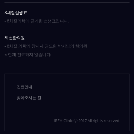
8체질섭생표
- 8체질의학에 근거한 섭생표입니다.
제선한의원
- 8체질 의학의 창시자 권도원 박사님의 한의원
※ 현재 진료하지 않습니다.
진료안내
찾아오시는 길
IREH Clinic ⓒ 2017 All rights reserved.