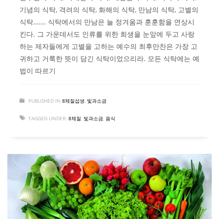
기념의 식탁, 격려의 식탁, 화해의 식탁, 만남의 식탁, 고별의
식탁……. 식탁에서의 만남은 늘 정겨움과 훈훈함을 연상시
킨다. 그 가운데서도 인류를 위한 희생을 눈앞에 두고 사랑
하는 제자들에게 고별을 고하는 예수의 최후만찬은 가장 고
귀하고 거룩한 뜻이 담긴 식탁이었으리라. 모든 식탁에는 예
법이 따르기
PUBLISHED IN
8체질섭생
,
빛과소금
TAGGED UNDER:
8체질
,
빛과소금
,
음식