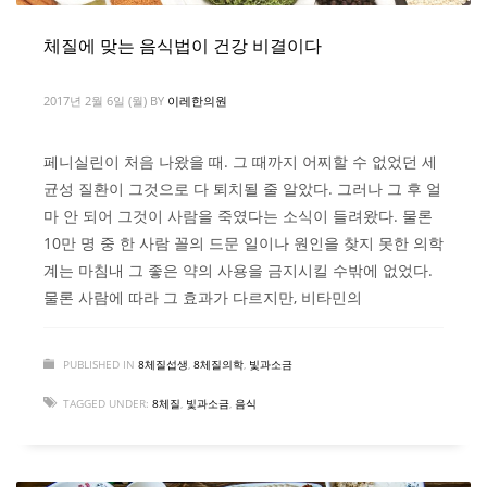
체질에 맞는 음식법이 건강 비결이다
2017년 2월 6일 (월)
BY
이레한의원
페니실린이 처음 나왔을 때. 그 때까지 어찌할 수 없었던 세
균성 질환이 그것으로 다 퇴치될 줄 알았다. 그러나 그 후 얼
마 안 되어 그것이 사람을 죽였다는 소식이 들려왔다. 물론
10만 명 중 한 사람 꼴의 드문 일이나 원인을 찾지 못한 의학
계는 마침내 그 좋은 약의 사용을 금지시킬 수밖에 없었다.
물론 사람에 따라 그 효과가 다르지만, 비타민의
PUBLISHED IN
8체질섭생
,
8체질의학
,
빛과소금
TAGGED UNDER:
8체질
,
빛과소금
,
음식