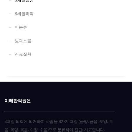
8체질의학
미분류
빛과소금
진료질환
이레한의원은
8체질 의학에 의거하여 사람을 8가지 체질 (금양, 금음, 토양, 토
음, 목양, 목음, 수양, 수음)으로 분류하여 진단, 치료합니다.