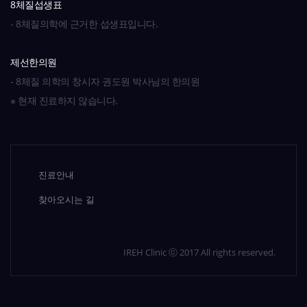
8체질섭생표
- 8체질의학에 근거한 섭생표입니다.
제선한의원
- 8체질 의학의 창시자 권도원 박사님의 한의원
※ 현재 진료하지 않습니다.
진료안내
찾아오시는 길
IREH Clinic ⓒ 2017 All rights reserved.