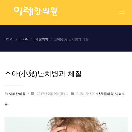
HOME
BLOG
8체질의학
소아(小兒)난치병과 체질
소아(小兒)난치병과 체질
BY
이레한의원
/
2017년 2월 9일 (목)
/
PUBLISHED IN
8체질의학
,
빛과소
금