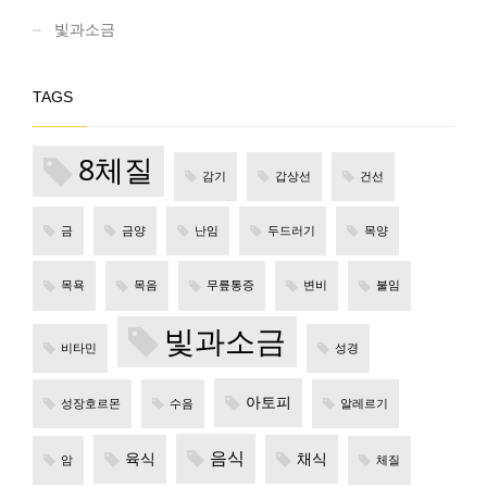
빛과소금
TAGS
8체질
감기
갑상선
건선
금
금양
난임
두드러기
목양
목욕
목음
무릎통증
변비
불임
빛과소금
비타민
성경
아토피
성장호르몬
수음
알레르기
음식
육식
채식
암
체질