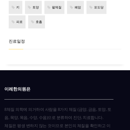
키
토양
팔체질
폐암
포도당
피로
호흡
진료일정
이레한의원은
8체질 의학에 의거하여 사람을 8가지 체질 (금양, 금음, 토양, 토
음, 목양, 목음, 수양, 수음)으로 분류하여 진단, 치료합니다.
체질은 평생 변하지 않는 것이므로 본인의 체질을 확인하고 이