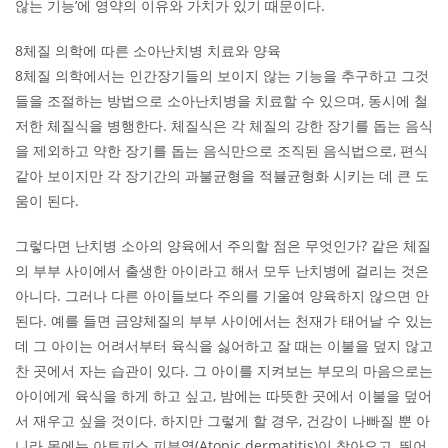
않는 기능’에 영약의 이유와 가치가 있기 때문이다.
8체질 의학에 따른 소아난치병 치료와 양육
8체질 의학에서는 인간장기들의 보이지 않는 기능을 추구하고 그것
들을 조절하는 방법으로 소아난치병을 치료할 수 있으며, 동시에 철
저한 체질식을 병행한다. 체질식은 각 체질의 강한 장기를 돕는 음식
을 제외하고 약한 장기를 돕는 음식만으로 조직된 음식법으로, 편식
같아 보이지만 각 장기간의 과불균형을 적뷸균형화 시키는 데 큰 도
움이 된다.
그렇다면 난치병 소아의 양육에서 주의할 점은 무엇인가? 같은 체질
의 부부 사이에서 출생한 아이라고 해서 모두 난치병에 걸리는 것은
아니다. 그러나 다른 아이들보다 주의를 기울여 양육하지 않으면 안
된다. 예를 들면 금양체질의 부부 사이에서는 천재가 태어날 수 있는
데 그 아이는 어려서부터 육식을 싫어하고 잘 때는 이불을 덮지 않고
찬 곳에서 자는 습관이 있다. 그 아이를 지켜보는 부모의 마음으로는
아이에게 육식을 하게 하고 싶고, 밤에는 따뜻한 곳에서 이불을 덮어
서 재우고 싶을 것이다. 하지만 그렇게 할 경우, 건강이 나빠질 뿐 아
니라 몸에는 아토피스 피부염(Atopic dermatitis)이 찾아오고, 뛰어