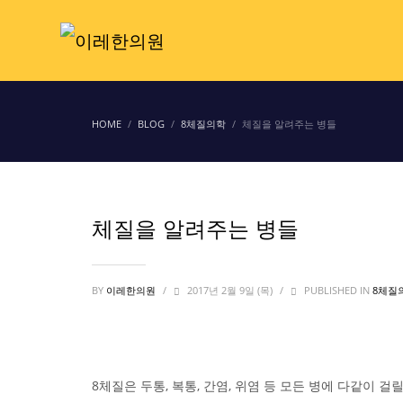
HOME
BLOG
8체질의학
체질을 알려주는 병들
체질을 알려주는 병들
BY
이레한의원
/
2017년 2월 9일 (목)
/
PUBLISHED IN
8체질
8체질은 두통, 복통, 간염, 위염 등 모든 병에 다같이 걸릴