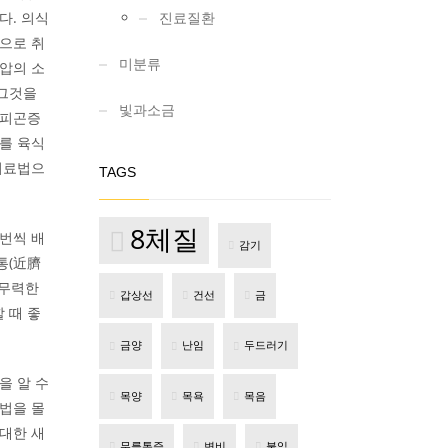
이다. 의식
진료질환
으로 취
미분류
압의 소
 그것을
빛과소금
 피곤증
를 육식
치료법으
TAGS
8체질
번씩 배
감기
통(近臍
고 무력한
갑상선
건선
금
 때 좋
금양
난임
두드러기
을 알 수
목양
목욕
목음
법을 몰
대한 새
무릎통증
변비
불임