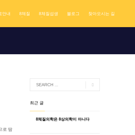
료안내
8체질
8체질섭생
블로그
찾아오시는 길
최근 글
8체질의학은 8상의학이 아니다
으로 땀