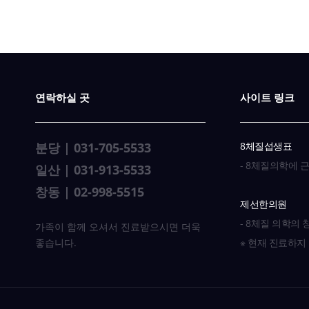
연락하실 곳
사이트 링크
분당 | 031-705-5533
8체질섭생표
- 8체질의학에 
일산 | 031-913-5533
창동 | 02-998-5515
제선한의원
- 8체질 의학의
가족이 함께 오셔서 진료받으시면 더욱
좋습니다.
※ 현재 진료하지