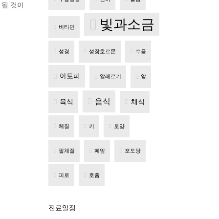
 될 것이
빛과소금
비타민
성경
성장호르몬
수음
아토피
알레르기
암
음식
육식
채식
체질
키
토양
팔체질
폐암
포도당
피로
호흡
진료일정