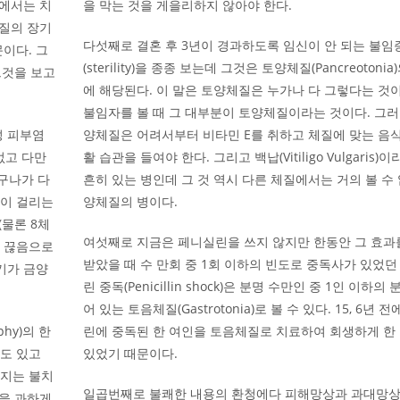
론에서는 치
을 막는 것을 게을리하지 않아야 한다.
체질의 장기
다섯째로 결혼 후 3년이 경과하도록 임신이 안 되는 불임
이다. 그
(sterility)을 종종 보는데 그것은 토양체질(Pancreotonia
그것을 보고
에 해당된다. 이 말은 토양체질은 누가나 다 그렇다는 것
불임자를 볼 때 그 대부분이 토양체질이라는 것이다. 그러
성 피부염
양체질은 어려서부터 비타민 E를 취하고 체질에 맞는 음
 없고 다만
활 습관을 들여야 한다. 그리고 백납(Vitiligo Vulgaris)
누구나가 다
흔히 있는 병인데 그 것 역시 다른 체질에서는 거의 볼 수 
만이 걸리는
양체질의 병이다.
(물론 8체
여섯째로 지금은 페니실린을 쓰지 않지만 한동안 그 효과
히 끊음으로
받았을 때 수 만회 중 1회 이하의 빈도로 중독사가 있었던
기가 금양
린 중독(Penicillin shock)은 분명 수만인 중 1인 이하의
어 있는 토음체질(Gastrotonia)로 볼 수 있다. 15, 6년 
phy)의 한
린에 중독된 한 여인을 토음체질로 치료하여 회생하게 한
도 있고
있었기 때문이다.
워지는 불치
일곱번째로 불쾌한 내용의 환청에다 피해망상과 과대망상
육식을 과하게