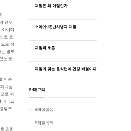
체질은 왜 여덟인가
증
)의 경우
소아(小兒)난치병과 체질
이 아니며
므로 토
식으로 생
체질과 호흡
이라는 병도
없는 토
체질에 맞는 음식법이 건강 비결이다
를 인증
 페니실
카테고리
 분포로 되
전에 페니실
 경험도
8체질섭생
8체질의학
을 겸한