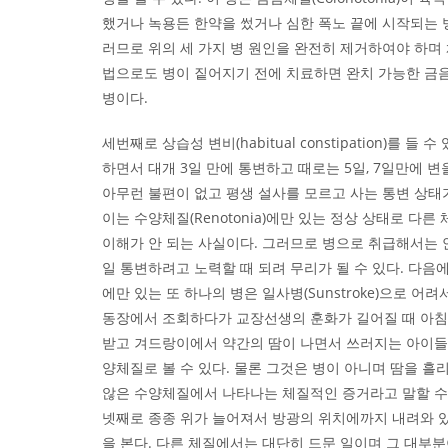
했거나 녹용든 한약을 썼거나 심한 폭노 끝에 시작되는 
러므로 위의 세 가지 병 원인을 완전히 제거하여야 하며
법으로도 병이 짙어지기 전에 치료하면 완치 가능한 금
병이다.
세번째로 상습성 변비(habitual constipation)를 들 수
하면서 대개 3일 만에 통변하고 때로는 5일, 7일만에 변
아무런 불편이 없고 평생 설사를 모르고 사는 통변 상태
이는 수양체질(Renotonia)에만 있는 정상 상태로 다른
이해가 안 되는 사실이다. 그러므로 병으로 취급해서는 
일 통변하려고 노력할 때 되려 무리가 될 수 있다. 다음
에만 있는 또 하나의 병은 일사병(Sunstroke)으로 어려
동장에서 조회하다가 교장선생의 훈화가 길어질 때 아침
받고 겨드랑이에서 약간의 땀이 나면서 쓰러지는 아이들
양체질로 볼 수 있다. 물론 그것은 병이 아니며 땀을 흘
않은 수양체질에서 나타나는 체질적인 증거라고 말할 수
넷째로 종종 위가 늘어져서 방광의 위치에까지 내려와 
을 본다. 다른 체질에서는 대단히 드문 일이며 그 대부