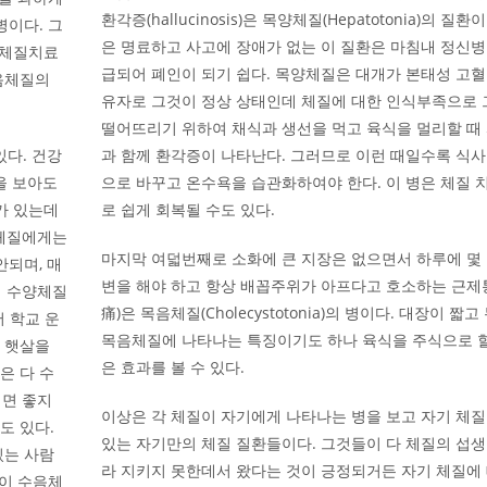
환각증(hallucinosis)은 목양체질(Hepatotonia)의 질환
병이다. 그
은 명료하고 사고에 장애가 없는 이 질환은 마침내 정신병
 체질치료
급되어 폐인이 되기 쉽다. 목양체질은 대개가 본태성 고혈
음체질의
유자로 그것이 정상 상태인데 체질에 대한 인식부족으로
떨어뜨리기 위하여 채식과 생선을 먹고 육식을 멀리할 때
 있다. 건강
과 함께 환각증이 나타난다. 그러므로 이런 때일수록 식사
을 보아도
으로 바꾸고 온수욕을 습관화하여야 한다. 이 병은 체질 
가 있는데
로 쉽게 회복될 수도 있다.
 체질에게는
마지막 여덟번째로 소화에 큰 지장은 없으면서 하루에 몇 
안되며, 매
변을 해야 하고 항상 배꼽주위가 아프다고 호소하는 근제
에 수양체질
痛)은 목음체질(Cholecystotonia)의 병이다. 대장이 짧
서 학교 운
목음체질에 나타나는 특징이기도 하나 육식을 주식으로 할
 햇살을
은 효과를 볼 수 있다.
은 다 수
리면 좋지
이상은 각 체질이 자기에게 나타나는 병을 보고 자기 체질
도 있다.
있는 자기만의 체질 질환들이다. 그것들이 다 체질의 섭생
있는 사람
라 지키지 못한데서 왔다는 것이 긍정되거든 자기 체질에 
분이 수음체