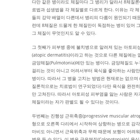
다만 같은 병이라도 체질마다 그 병리가 달라서 8체질
료법과 섭생법을 각 체질별로 다르게 한다. 이유는 각 
들의 강약 배열이 다른데서 병리의 다름이 원인되기 때문
런데 8체질은 드물게 한 체질만이 독점하는 병이 있어 
그 체질이 무엇인지도 알 수 있다.
그 첫째가 피부병 중에 불치병으로 알려져 있는 아토피
(atopic dermatitis)이라고 하는 것으로 다른 체질에는
금양체질(Pulmotonia)에만 있는 병이다. 금양체질도 
걸리는 것이 아니고 어려서부터 육식을 좋아하는 사람
병이다. 따라서 그 병을 고치는 방법은 현재로는 없으며 
질론적으로는 치료법이 연구되었다) 다만 육식을 완전
만 고쳐진다. 따라서 아토피성 피부염을 앓는 사람은 자
체질이라는 자가 판별도 될 수 있다는 것이다.
두번째는 진행성 근위축증(progressive muscular atro
형으로 오른쪽 다리에서 시작하여 상향하는 병으로 감각
마비도 아니면서 근육위축과 무력 때문에 보행이 어려
병을 들 수 있다. 이 병은 금음체질(Colonotonia)이 