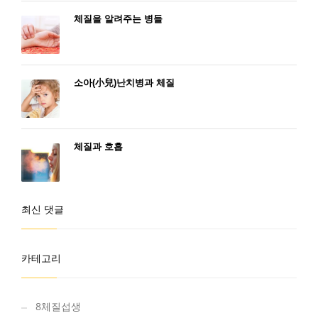
체질을 알려주는 병들
소아(小兒)난치병과 체질
체질과 호흡
최신 댓글
카테고리
8체질섭생