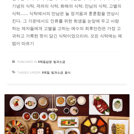
기념의 식탁, 격려의 식탁, 화해의 식탁, 만남의 식탁, 고별의
식탁……. 식탁에서의 만남은 늘 정겨움과 훈훈함을 연상시
킨다. 그 가운데서도 인류를 위한 희생을 눈앞에 두고 사랑
하는 제자들에게 고별을 고하는 예수의 최후만찬은 가장 고
귀하고 거룩한 뜻이 담긴 식탁이었으리라. 모든 식탁에는 예
법이 따르기
PUBLISHED IN
8체질섭생
,
빛과소금
TAGGED UNDER:
8체질
,
빛과소금
,
음식