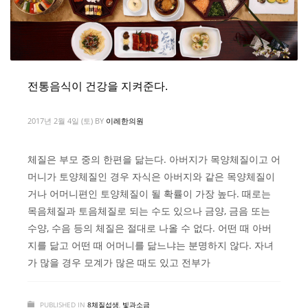
전통음식이 건강을 지켜준다.
2017년 2월 4일 (토)
BY
이레한의원
체질은 부모 중의 한편을 닮는다. 아버지가 목양체질이고 어
머니가 토양체질인 경우 자식은 아버지와 같은 목양체질이
거나 어머니편인 토양체질이 될 확률이 가장 높다. 때로는
목음체질과 토음체질로 되는 수도 있으나 금양, 금음 또는
수양, 수음 등의 체질은 절대로 나올 수 없다. 어떤 때 아버
지를 닮고 어떤 때 어머니를 닮느냐는 분명하지 않다. 자녀
가 많을 경우 모계가 많은 때도 있고 전부가
PUBLISHED IN
8체질섭생
,
빛과소금