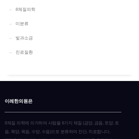
8체질의학
미분류
빛과소금
진료질환
이레한의원은
8체질 의학에 의거하여 사람을 8가지 체질 (금양, 금음, 토양, 토
음, 목양, 목음, 수양, 수음)으로 분류하여 진단, 치료합니다.