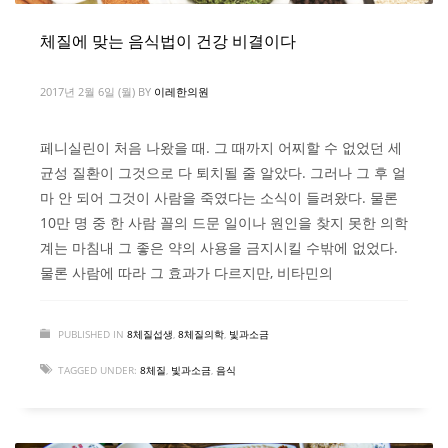
체질에 맞는 음식법이 건강 비결이다
2017년 2월 6일 (월)
BY
이레한의원
페니실린이 처음 나왔을 때. 그 때까지 어찌할 수 없었던 세
균성 질환이 그것으로 다 퇴치될 줄 알았다. 그러나 그 후 얼
마 안 되어 그것이 사람을 죽였다는 소식이 들려왔다. 물론
10만 명 중 한 사람 꼴의 드문 일이나 원인을 찾지 못한 의학
계는 마침내 그 좋은 약의 사용을 금지시킬 수밖에 없었다.
물론 사람에 따라 그 효과가 다르지만, 비타민의
PUBLISHED IN
8체질섭생
,
8체질의학
,
빛과소금
TAGGED UNDER:
8체질
,
빛과소금
,
음식