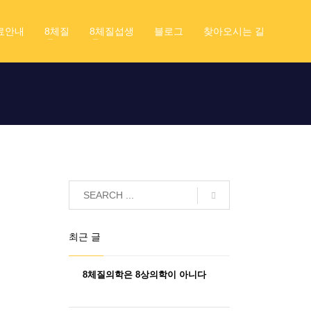
료안내
8체질
8체질섭생
블로그
찾아오시는 길
최근 글
8체질의학은 8상의학이 아니다