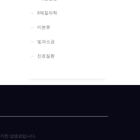
8체질의학
미분류
빛과소금
진료질환
근거한 섭생표입니다.