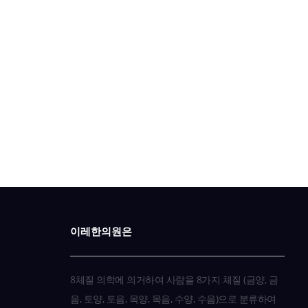
이레한의원은
8체질 의학에 의거하여 사람을 8가지 체질 (금양, 금
음, 토양, 토음, 목양, 목음, 수양, 수음)으로 분류하여