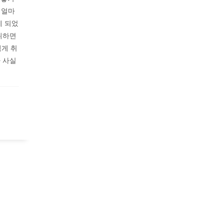
 얼마
게 되었
취하면
적게 취
 사실