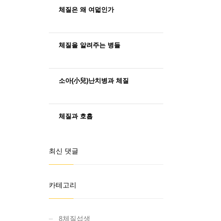
체질은 왜 여덟인가
체질을 알려주는 병들
소아(小兒)난치병과 체질
체질과 호흡
최신 댓글
카테고리
8체질섭생