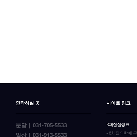
연락하실 곳
사이트 링크
분당 | 031-705-5533
8체질섭생표
- 8체질의학에 
일산 | 031-913-5533