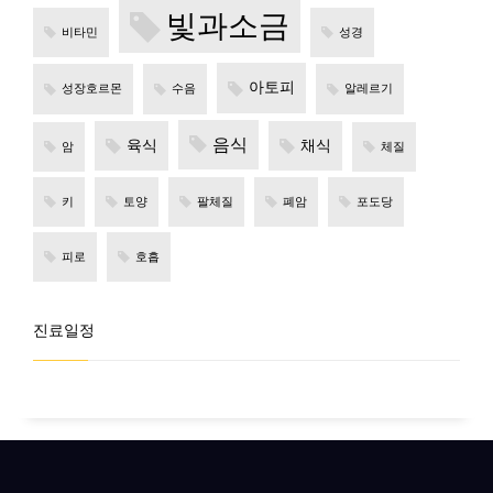
빛과소금
비타민
성경
아토피
성장호르몬
수음
알레르기
음식
육식
채식
암
체질
키
토양
팔체질
폐암
포도당
피로
호흡
진료일정