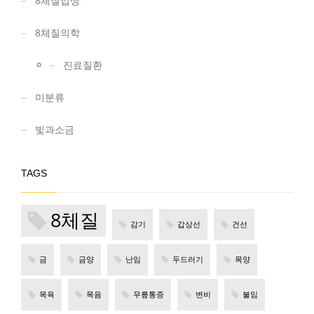
8체질섭생
8체질의학
진료질환
미분류
빛과소금
TAGS
8체질
감기
갑상선
건선
금
금양
난임
두드러기
목양
목욕
목음
무릎통증
변비
불임