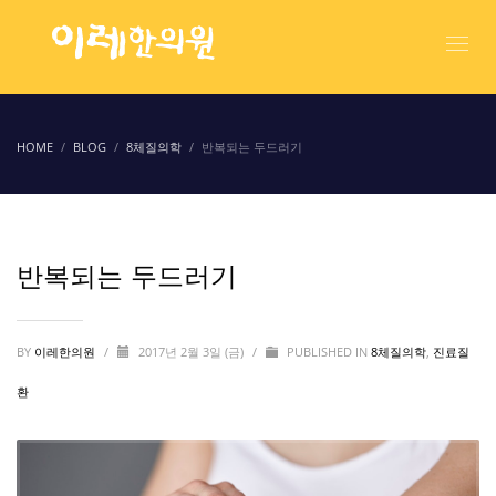
HOME
BLOG
8체질의학
반복되는 두드러기
반복되는 두드러기
BY
이레한의원
/
2017년 2월 3일 (금)
/
PUBLISHED IN
8체질의학
,
진료질
환