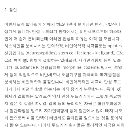
2. 원인
비반세포의 탈과립에 의해서 히스타민이 분비되면 팽진과 발진이
생기게 됩니다. 만성 두드러기 환자에서는 비반세포로부터 히스타
민이 더 쉽게 분비되는데 이러한 현상의 이유는 아직 잘 모릅니다.
히스타민을 분비시키는 면역학적, 비면역학적 자극들로는 opiates,
신경펩티드 (neuropeptides), stem cell factor(c－kit ligand), C3a,
C5a, 특이 IgE 항체에 결합하는 알레르겐, 자가면역항체 등이 있습
니다. Substance P, 신경펩티드, morphine, codeine, 방사선 조영
제 등이 직접적으로 비반세포나 호염기구를 자극하여 매개물질을
분비하는 비면역학적 물질입니다. 비면역학적인 자극이 만성 두드
러기에서 어떤 역할을 하는지는 아직 증거가 부족합니다. 특이 IgE
항체와 결합하는 알레르겐 역시 만성 두드러기에서 그렇게 중요하
지 않은 것 같습니다. 열, 압력 등의 물리적인 자극은 혈관투과성이
나 혈관확장을 일으켜 자가면역항체 등이 혈관에서 많이 빠져 나오
게 함으로써 이들 단백이 비반세포 탈과립을 일으키는 것을 용이하
게 할 수 있습니다. 따라서 두드러기 환자들은 물리적인 자극은 피하