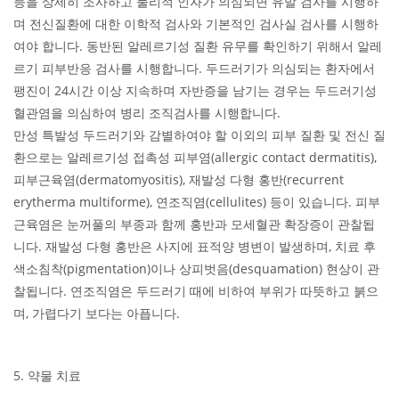
등을 상세히 조사하고 물리적 인자가 의심되면 유발 검사를 시행하
며 전신질환에 대한 이학적 검사와 기본적인 검사실 검사를 시행하
여야 합니다. 동반된 알레르기성 질환 유무를 확인하기 위해서 알레
르기 피부반응 검사를 시행합니다. 두드러기가 의심되는 환자에서
팽진이 24시간 이상 지속하며 자반증을 남기는 경우는 두드러기성
혈관염을 의심하여 병리 조직검사를 시행합니다.
만성 특발성 두드러기와 감별하여야 할 이외의 피부 질환 및 전신 질
환으로는 알레르기성 접촉성 피부염(allergic contact dermatitis),
피부근육염(dermatomyositis), 재발성 다형 홍반(recurrent
erytherma multiforme), 연조직염(cellulites) 등이 있습니다. 피부
근육염은 눈꺼풀의 부종과 함께 홍반과 모세혈관 확장증이 관찰됩
니다. 재발성 다형 홍반은 사지에 표적양 병변이 발생하며, 치료 후
색소침착(pigmentation)이나 상피벗음(desquamation) 현상이 관
찰됩니다. 연조직염은 두드러기 때에 비하여 부위가 따뜻하고 붉으
며, 가렵다기 보다는 아픕니다.
5. 약물 치료