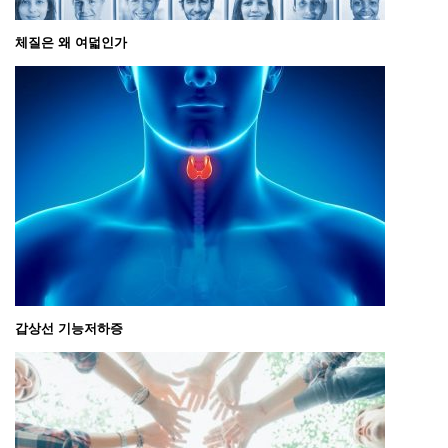
체질은 왜 여덟인가
갑상선 기능저하증