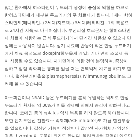
많은 환자에서 히스타민이 두드러기 생성에 중심적 역할을 하므로
항히스타민제가 대부분 두드러기의 주 치료제가 됩니다. 1세대 항히
스타민제(페니라민..) 2세대(지르텍..) 3세대(레티리진.. 1회 복용으
로 24시간 지속)로 나뉘어집니다. 부신피질 호르몬제는 항히스타민
제 치료에 저항하는 급성 두드러기에서 단기간 사용할 수 있으나 만
성에는 사용하지 않습니다. 상기 치료에 반응이 적은 만성 두드러기
에서 치료 목적으로 doxepin(항우울제 계열), 기타 면역 조절제 등
이 사용될 수도 있습니다. 자가면역에 의한 것이 분명하며, 증상이
심하고 점점 악화되는 경과를 밟을 때는 면역억제 치료를 하기도 합
니다. 혈장분리반출술(plasmapheresis), IV immunoglobulin도 고
려해 볼 수 있습니다.
아스피린이나 NSAID 등은 두드러기를 흔히 유발하는 약제로 만성
두드러기 환자의 약 30%가 이들 약제에 의해서 증상이 악화된다고
합니다. 코데인 등의 opiates 역시 복용을 하지 않도록 해야합니다.
또한 엔지오텐신 전환효소 억제제(ACE inhibitor)도 가끔 혈관부종
을 일으킵니다. 갑상선 기능이 정상이나 갑상선 자가항체가 양성인
경우 thyroxine이 도움이 되기도 합니다. 헬리코박터 감염이 있으면