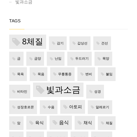
빛과소금
TAGS
8체질
감기
갑상선
건선
금
금양
난임
두드러기
목양
목욕
목음
무릎통증
변비
불임
빛과소금
비타민
성경
아토피
성장호르몬
수음
알레르기
음식
육식
채식
암
체질