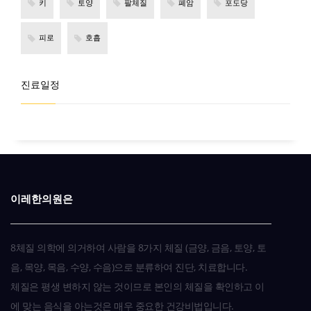
키
토양
팔체질
폐암
포도당
피로
호흡
진료일정
이레한의원은
8체질 의학에 의거하여 사람을 8가지 체질 (금양, 금음, 토양, 토
음, 목양, 목음, 수양, 수음)으로 분류하여 진단, 치료합니다.
체질은 평생 변하지 않는 것이므로 본인의 체질을 확인하고 이
에 맞는 음식을 아는것은 매우 중요한 건강비법입니다.