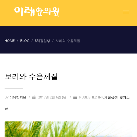
HOME
BLOG
8체질섭생
보리와 수음체질
보리와 수음체질
BY
이레한의원
/
2017년 2월 6일 (월)
/
PUBLISHED IN
8체질섭생
,
빛과소
금