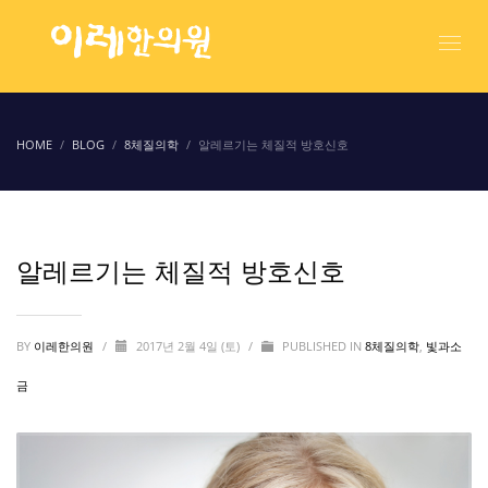
HOME
BLOG
8체질의학
알레르기는 체질적 방호신호
알레르기는 체질적 방호신호
BY
이레한의원
/
2017년 2월 4일 (토)
/
PUBLISHED IN
8체질의학
,
빛과소
금