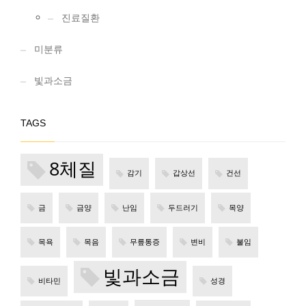
진료질환
미분류
빛과소금
TAGS
8체질
감기
갑상선
건선
금
금양
난임
두드러기
목양
목욕
목음
무릎통증
변비
불임
빛과소금
비타민
성경