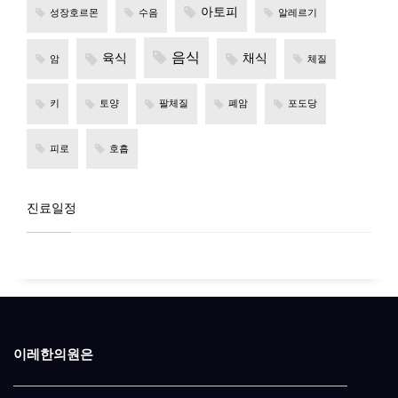
아토피
성장호르몬
수음
알레르기
음식
육식
채식
암
체질
키
토양
팔체질
폐암
포도당
피로
호흡
진료일정
이레한의원은