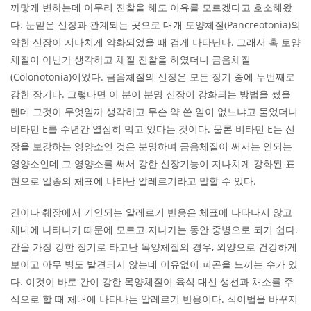
까맣게 변하는데 아무리 진찰을 해도 이유를 모르겠다고 호소해왔
다. 눈밑은 신장과 관계되는 곳으로 대개 토양체질(Pancreotonia)의
약한 신장이 지나치게 약화되었을 때 검게 나타난다. 그래서 혹 토양
체질이 아닌가 생각하고 체질 진찰을 하였더니 금음체질
(Colonotonia)이었다. 금음체질의 신장은 모든 장기 중에 두번째로
강한 장기다. 그렇다면 이 분이 분명 신장이 강화되는 방법을 썼을
텐데 그것이 무엇일까 생각하고 무슨 약 쓴 일이 없느냐고 물었더니
비타민 E를 수년간 열심히 먹고 있다는 것이다. 물론 비타민 E는 신
장을 보강하는 영양소인 것은 분명하며 금음체질이 써서는 안되는
영양소인데 그 영양소를 써서 강한 신장기능이 지나치게 강화된 표
현으로 일종의 체표에 나타난 알레르기라고 말할 수 있다.
간이나 췌장에서 기인되는 알레르기 반응은 체표에 나타나지 않고
체내에 나타나기 때문에 모르고 지나가는 동안 중병으로 되기 쉽다.
간을 가장 강한 장기로 타고난 목양체질의 경우, 외양으로 건강하게
보이고 아무 병도 발견되지 않는데 이유없이 피곤을 느끼는 수가 있
다. 이것이 바로 간이 강한 목양체질이 육식 대신 생선과 채소를 주
식으로 할 때 체내에 나타나는 알레르기 반응이다. 식이법을 바꾸지