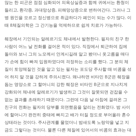
않는 한 피곤은 점점 심화되어 의욕상실증과 함께 귀에서는 환청이
들리고, 환각증, 과대망상증, 피해망상증으로 변하여간다. 그러나 그
병 원인을 모르고 정신병으로 취급하다가 폐인이 되는 수가 많다. 이
때 8체질의학은 그 간기능을 억제하므로 쉽게 치료가 가능하다.
췌장에서 기인되는 알레르기도 체내에서 발현한다. 필자의 친구 한
사람이 어느 날 전화를 걸어온 적이 있다. 직장에서 퇴근하여 집에
돌아와 보니 그의 노모께서 안계시길래 알고 봤더니 옷고름을 매다
가 손에 힘이 빠져 입원하였다며 걱정하는 소리를 했다. 그 분의 체
질이 토양체질인 것을 알고 있는 필자는 포도당 주사할 때 비콤을 섞
어 하지 말 것을 강하게 주의시켰다. 왜냐하면 비타민 B군은 췌장을
돕는 영양소로 그 할머니의 강한 췌장은 비타민 B군으로 지나치게
강화되어 체내에 알레르기가 발생하고 그것이 잘못되면 걷잡을 수
없는 결과를 초래하기 때문이다. 그런데 다음 날 아침에 걸려온 그
친구의 전화는 필자의 당부를 외면했음을 알리는 전화였다. 밤 사이
에 할머니가 완전히 중태에 빠지고 배가 터질 정도로 부어올라 혼수
상태라는 것이다. 주사관계를 물었더니 밤새도록 노랑약을 넣고 지
금도 그렇다는 것이다. 물론 다른 체질에 있어서의 비콤의 효과는 대