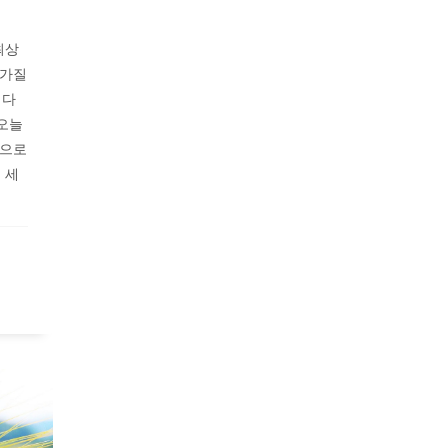
최상
 가질
 다
 오늘
복으로
 세