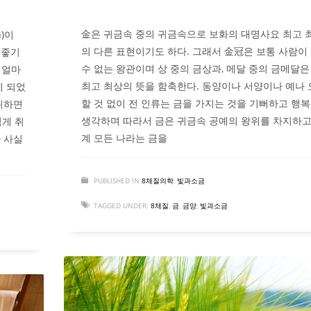
金은 귀금속 중의 귀금속으로 보화의 대명사요 최고 
)이
의 다른 표현이기도 하다. 그래서 金冠은 보통 사람이
 좋기
수 없는 왕관이며 상 중의 금상과, 메달 중의 금메달은
 얼마
최고 최상의 뜻을 함축한다. 동양이나 서양이나 예나
게 되었
할 것 없이 전 인류는 금을 가지는 것을 기뻐하고 행
취하면
생각하며 따라서 금은 귀금속 공예의 왕위를 차지하고
적게 취
계 모든 나라는 금을
 사실
PUBLISHED IN
8체질의학
,
빛과소금
TAGGED UNDER:
8체질
,
금
,
금양
,
빛과소금