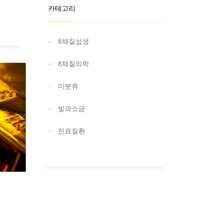
카테고리
8체질섭생
8체질의학
미분류
빛과소금
진료질환