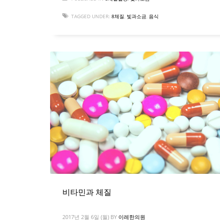
TAGGED UNDER:
8체질
,
빛과소금
,
음식
비타민과 체질
2017년 2월 6일 (월)
BY
이레한의원