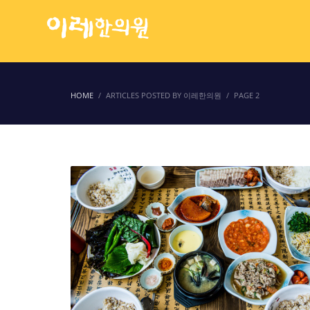
HOME
ARTICLES POSTED BY 이레한의원
PAGE 2