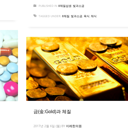
PUBLISHED IN
8체질섭생
,
빛과소금
TAGGED UNDER:
8체질
,
빛과소금
,
육식
,
채식
금(金:Gold)과 체질
2017년 2월 6일 (월)
BY
이레한의원