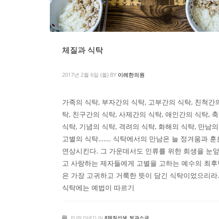
체질과 식탁
2017년 2월 6일 (월)
BY
이레한의원
가족의 식탁, 부자간의 식탁, 고부간의 식탁, 친척간
탁, 친구간의 식탁, 사제간의 식탁, 애인간의 식탁, 
식탁, 기념의 식탁, 격려의 식탁, 화해의 식탁, 만남의
고별의 식탁……. 식탁에서의 만남은 늘 정겨움과 
연상시킨다. 그 가운데서도 인류를 위한 희생을 눈앞
고 사랑하는 제자들에게 고별을 고하는 예수의 최
은 가장 고귀하고 거룩한 뜻이 담긴 식탁이었으리라.
식탁에는 예법이 따르기
PUBLISHED IN
8체질섭생
,
빛과소금