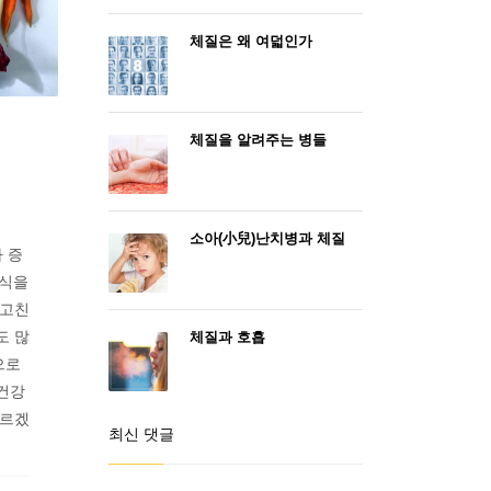
체질은 왜 여덟인가
체질을 알려주는 병들
소아(小兒)난치병과 체질
 증
채식을
 고친
도 많
체질과 호흡
으로
 건강
모르겠
최신 댓글