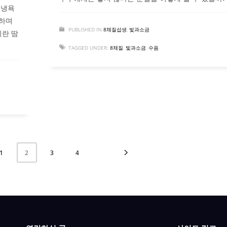
 냉욕
속하며
PUBLISHED IN
8체질섭생
,
빛과소금
이란 땀
TAGGED UNDER:
8체질
,
빛과소금
,
수음
1
3
4
2