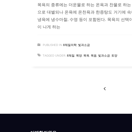
목욕의 종류에는 더운물로 하는 온욕과 찬물로 하는
으로 대별되나 온욕에 온천욕과 한증탕도 거기에 
냉욕에 냉수마찰, 수영 등이 포함된다. 목욕의 선택
이 나게 하는
PUBLISHED IN
8체질의학
,
빛과소금
TAGGED UNDER:
8체질
,
목양
,
목욕
,
목음
,
빛과소금
,
토양