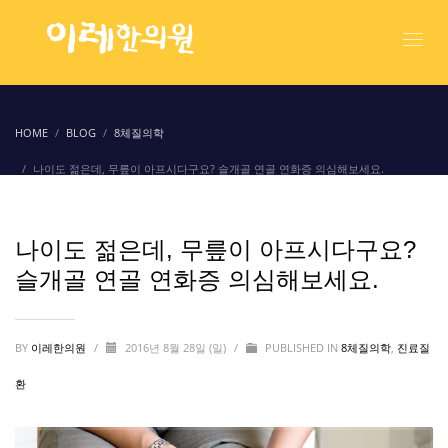
HOME
BLOG
8체질의학
나이도 젊은데, 무릎이 아프시다구요? 슬개골 연골 연화증 의심해보세요.
나이도 젊은데, 무릎이 아프시다구요?
슬개골 연골 연화증 의심해보세요.
BY
이레한의원
/
2016년 8월 28일 (일)
/
PUBLISHED IN
8체질의학
,
진료질
환