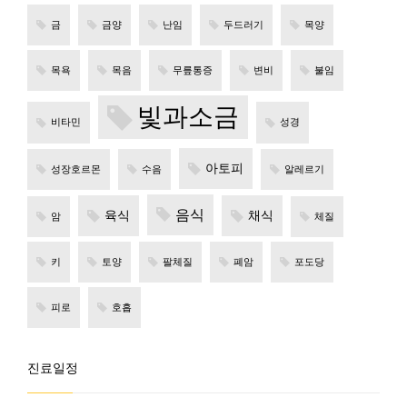
금
금양
난임
두드러기
목양
목욕
목음
무릎통증
변비
불임
빛과소금
비타민
성경
아토피
성장호르몬
수음
알레르기
음식
육식
채식
암
체질
키
토양
팔체질
폐암
포도당
피로
호흡
진료일정