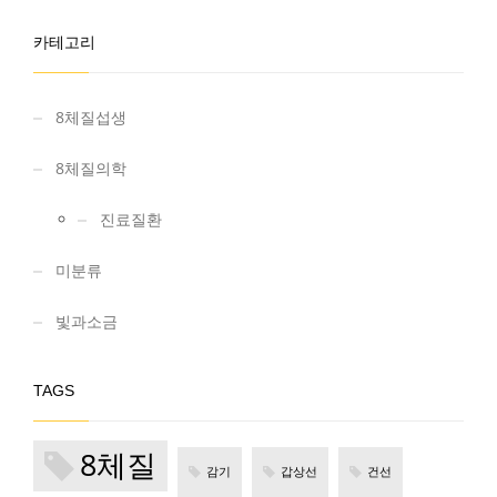
카테고리
8체질섭생
8체질의학
진료질환
미분류
빛과소금
TAGS
8체질
감기
갑상선
건선